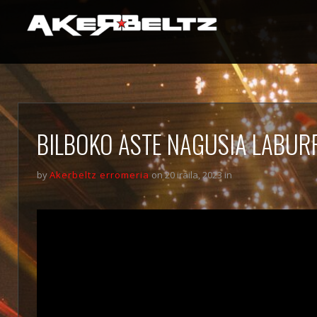
BILBOKO ASTE NAGUSIA LABUR
by
Akerbeltz erromeria
on 20 iraila, 2023 in