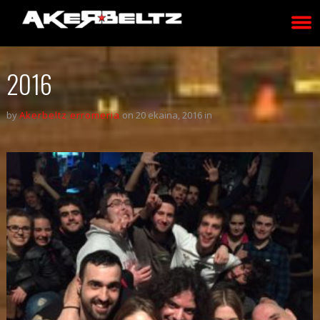
2016
by
Akerbeltz erromeria
on 20 ekaina, 2016 in