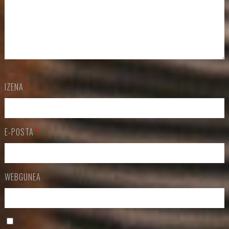
IZENA
*
E-POSTA
*
WEBGUNEA