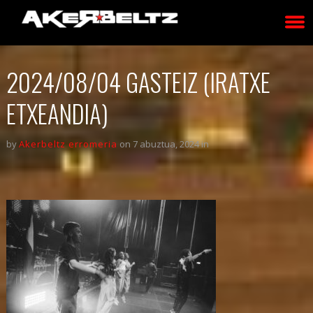
2024/08/04 GASTEIZ (IRATXE
ETXEANDIA)
by
Akerbeltz erromeria
on 7 abuztua, 2024 in