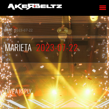
DATE:
2023-07-22
MARIETA
2023-07-22
LEAVE A REPLY
IRUZKINA
*