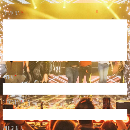
IRUZKINA
*
IZENA
*
E-POSTA
*
WEBGUNEA