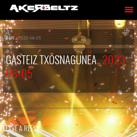
DATE:
2023-08-05
GASTEIZ TXOSNAGUNEA
2023-
08-05
LEAVE A REPLY