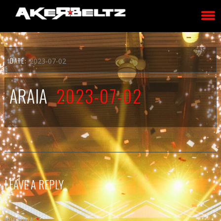
DATE:
2023-07-02
ARAIA
2023-07-02
LEAVE A REPLY
IRUZKINA
*