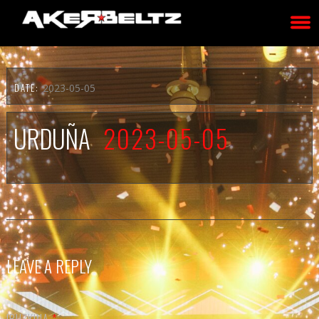
DATE:
2023-05-05
URDUÑA
2023-05-05
LEAVE A REPLY
IRUZKINA
*