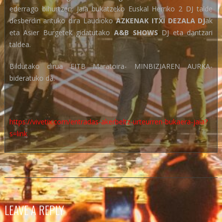
ederrago bihurtzen. Jaia bukatzeko Euskal Herriko 2 DJ talde
desberdin arituko dira Laudioko
AZKENAK ITXI DEZALA DJ
ak
eta Asier Burgetek gidatutako
A&B SHOWS
DJ eta dantzari
taldea.
Bildutako dirua EITB Maratoira- MINBIZIAREN AURKA-
bideratuko da.
https://vivetix.com/entradas-akerbeltz-urteurren-bukaera-jaia?
s=link
LEAVE A REPLY