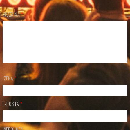
IRUZKINA
*
IZENA
*
E-POSTA
*
WEBGUNEA