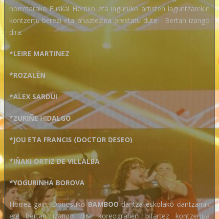
horretarako Euskal Herriko eta inguruko artisten laguntzarekin
kontzertu berezi eta ahaztezina prestatu dute. Bertan izango
dira:
*LEIRE MARTINEZ
*ROZALÉN
*ALEX SARDUI
*ZURIÑE HIDALGO
*JOU ETA FRANCIS (DOCTOR DESEO)
*IÑAKI ORTIZ DE VILLALBA
*YOGURINHA BOROVA
Horrez gain, Donostiko
BAMBOO
dantza eskolako dantzariak
ere bertan izango dira koreografien bitartez kontzertua