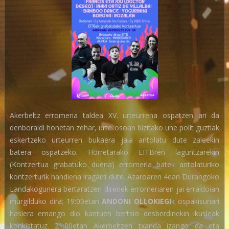
Akerbeltz erromeria taldea XV. urteurrena ospatzen ari da
denboraldi honetan zehar, urte osoan bizitako une polit guztiak
eskertzeko urteurren bukaera jaia antolatu dute zaleekin
batera ospatzeko. Horretarako EITBren laguntzarekin
(Kontzertua grabatuko duena) erromeria batek antolaturiko
kontzerturik handiena iragarri dute. Azaroaren 4ean Durangoko
Landakogunera bertaratzen direnek erromeriaren jai erraldoian
murgilduko dira; 19:00etan
ANDONI OLLOKIEGI
k ospakisunari
hasiera emango dio kantuen bertsio desberdinekin ikusleak
konkistatuz. 21:00etan Akerbeltzen txanda izango da eta