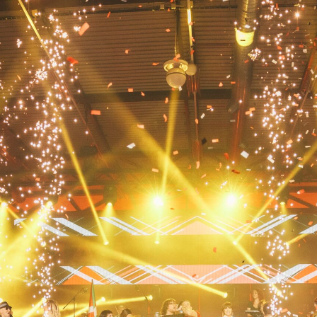
LOCATION:
Inutillen eguna